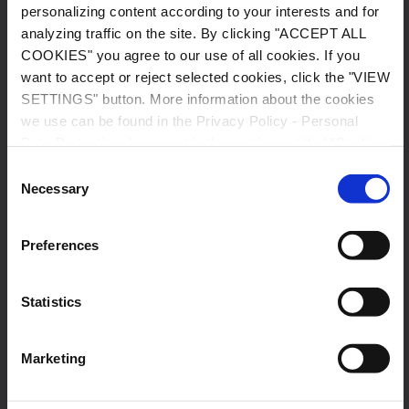
ważne dla prawidłowego funkcjonowania serwisu oraz do
personalizing content according to your interests and for
optymalizacji przeglądania, personalizacji zawartości
analyzing traffic on the site. By clicking "ACCEPT ALL
zgodnie z Państwa zainteresowaniami oraz w celu
COOKIES" you agree to our use of all cookies. If you
analizowania ruchu na witrynie.
want to accept or reject selected cookies, click the "VIEW
Klikając "AKCEPTUJ" zgadzasz się na używanie przez nas
SETTINGS" button. More information about the cookies
wszystkich plików cookies. Jeśli chcesz zaakceptować lub
we use can be found in the Privacy Policy - Personal
odrzucić wybrane pliki cookies, kliknij przycisk
Data Protection document in the section entitled "Cookies
„USTAWIENIA”. Więcej informacji odnośnie
Policy".
Consent
wykorzystywanych przez nas plików cookies znajdziesz w
Necessary
Selection
dokumencie Polityce Prywatności - Ochrony Danych
Osobowych w części zatytułowanej "Polityka plików
cookies".
Preferences
Akceptuj
Statistics
Odrzuć
Marketing
Ustawienia