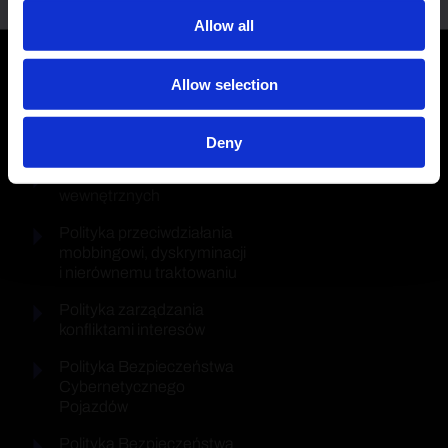
Polityka plików cookie
Polityka prywatności
Allow all
Platforma dla sygnalistów
Polityka poszanowania
Allow selection
praw człowieka
Kodeks antykorupcyjny
Deny
Procedura zgłoszeń
wewnętrznych
Polityka przeciwdziałania
mobbingowi, dyskryminacji
i nierównemu traktowaniu
Polityka zarządzania
konfliktami interesów
Polityka Bezpieczeństwa
Cybernetycznego
Pojazdów
Polityka Bezpieczeństwa