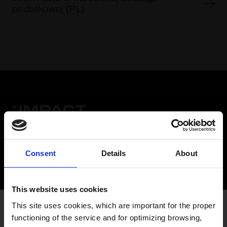
podatkowej (PL)
Impact Clean Power Technology SA
Consent
Details
About
ul. Przejazdowa 22
05-800 Pruszków
This website uses cookies
This site uses cookies, which are important for the proper
Skontaktuj się z nami
Ta strona wykorzystuje pliki Cookies (Ciasteczka), które są
functioning of the service and for optimizing browsing,
ważne dla prawidłowego funkcjonowania serwisu oraz do