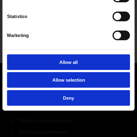
Warunki i klauzule
Akceptuj
Statistics
Polityka jakości
Odrzuć
Polityka bezpieczeństwa
Marketing
produktu
Ustawienia
Polityki dotyczące ochrony
Polityka plików cookie
Polityka prywatności
środowiska i zdrowia oraz
Allow all
bezpieczeństwa pracy
Polityka biznesu
Allow selection
Inwestorzy
Deny
Standardy Ochrony
Małoletnich
Platforma dla sygnalistów
Polityka poszanowania