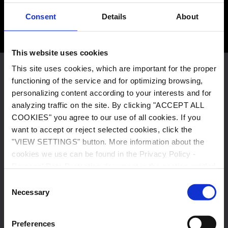
Consent
Details
About
This website uses cookies
This site uses cookies, which are important for the proper
Ta strona wykorzystuje pliki Cookies (Ciasteczka), które są
functioning of the service and for optimizing browsing,
ważne dla prawidłowego funkcjonowania serwisu oraz do
personalizing content according to your interests and for
Impact Clean Power Technology SA
optymalizacji przeglądania, personalizacji zawartości
analyzing traffic on the site. By clicking "ACCEPT ALL
ul. Przejazdowa 22
zgodnie z Państwa zainteresowaniami oraz w celu
COOKIES" you agree to our use of all cookies. If you
05-800 Pruszków
analizowania ruchu na witrynie.
want to accept or reject selected cookies, click the
Klikając "AKCEPTUJ" zgadzasz się na używanie przez nas
"VIEW SETTINGS" button. More information about the
wszystkich plików cookies. Jeśli chcesz zaakceptować lub
cookies we use can be found in the Privacy Policy -
odrzucić wybrane pliki cookies, kliknij przycisk
Skontaktuj się z nami
Personal Data Protection document in the section entitled
„USTAWIENIA”. Więcej informacji odnośnie
"Cookies Policy".
Rodo i informacje prawne
Consent
wykorzystywanych przez nas plików cookies znajdziesz w
Necessary
Selection
dokumencie Polityce Prywatności - Ochrony Danych
Polityka prywatności
Osobowych w części zatytułowanej "Polityka plików
cookies".
Preferences
Polityka plików cookie