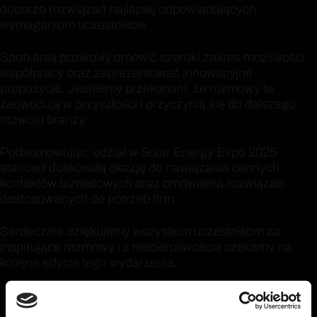
doborze rozwiązań najlepiej odpowiadających
wymaganiom uczestników.
Spotkania pozwoliły omówić szeroki zakres możliwości
współpracy oraz zaprezentować innowacyjne
propozycje. Jesteśmy przekonani, że rozmowy te
zaowocują w przyszłości i przyczynią się do dalszego
rozwoju branży.
Podsumowując, udział w Solar Energy Expo 2025
stanowił doskonałą okazję do nawiązania cennych
kontaktów biznesowych oraz omówienia rozwiązań
dostosowanych do potrzeb firm.
Serdecznie dziękujemy wszystkim uczestnikom za
inspirujące rozmowy i z niecierpliwością czekamy na
kolejne edycje tego wydarzenia.